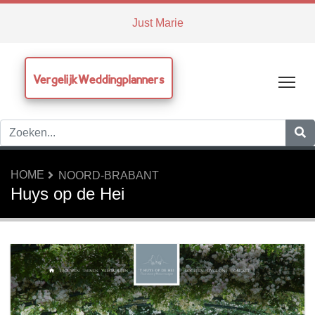
Just Marie
VergelijkWeddingplanners
Tog
HOME
NOORD-BRABANT
Huys op de Hei