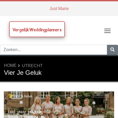
Just Marie
VergelijkWeddingplanners
Tog
HOME
UTRECHT
Vier Je Geluk