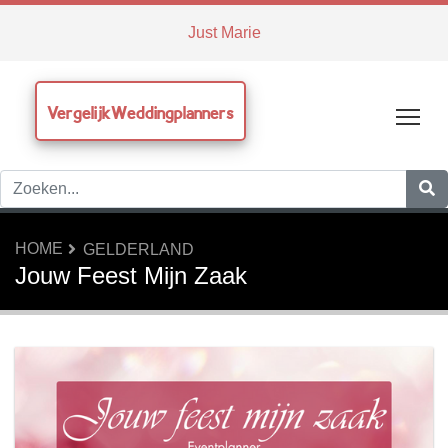
Just Marie
VergelijkWeddingplanners
Tog
HOME
GELDERLAND
Jouw Feest Mijn Zaak